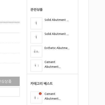
관련상품
Solid Abutment ...
Solid Abutment ...
Esthetic Abutme...
Cement
Abutment...
Angled
관심상품
Abutment...
카테고리 베스트
Milling Abutmen...
Cement
Abutment...