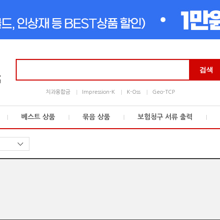
검
검색
색
어
치과용합금
Impression-K
K-Oss
Geo-TCP
입
력
베스트 상품
묶음 상품
보험청구 서류 출력
 + 10%할인
Bur K FG330
Tip K