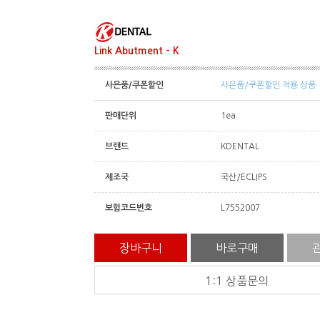
Link Abutment - K
사은품/쿠폰할인
사은품/쿠폰할인 적용 상품
판매단위
1ea
브랜드
KDENTAL
제조국
국산/ECLIPS
보험코드번호
L7552007
장바구니
바로구매
1:1 상품문의