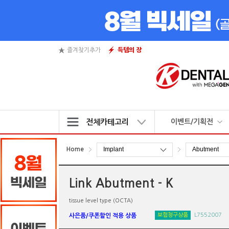
즐겨찾기추가
득템의 장
전체카테고리
이벤트/기획전
[8월] 케이덴탈 8월 BIG SALE
Home
[8월] 더블할인 이벤트 - 1만원
[8월] 이달의 K 상품 - Carbide 
Link Abutment - K
[8월] 이달의 K 상품 - Suction 
tissue level type (OCTA)
[기간한정특가] 믹싱팁 K 출시!
L7552007
보험청구상품
사은품/쿠폰할인 적용 상품
기획상품 모음
매주 목/금/토 득템의 장