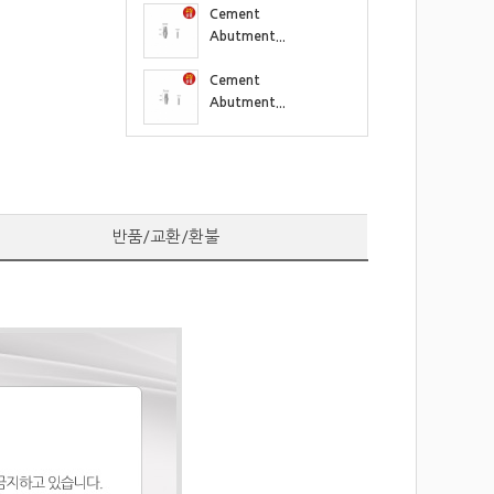
Cement
Abutment...
Cement
Abutment...
Cement
Abutment...
Solid Abutment ...
반품/교환/환불
Solid Abutment ...
Esthetic Abutme...
Link Abutment -...
Angled