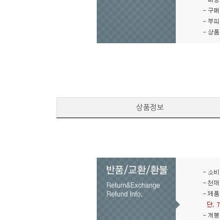
반
상품정보
품/
교
환/
환
불