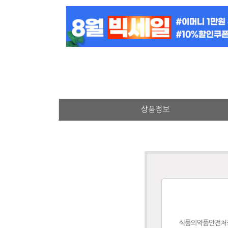
상
상품정보
품
정
보