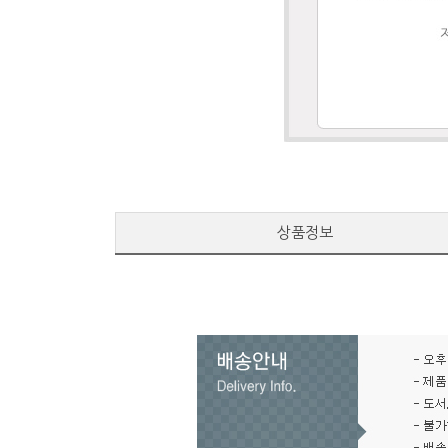
배
상품정보
송
정
보