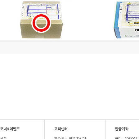
코너&이벤트
고객센터
입금계좌
상품
자주하는 질문[FAQ]
국민 : 803901-